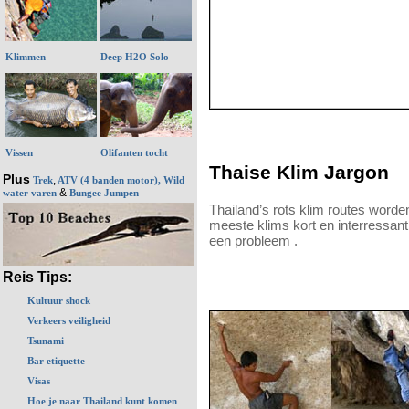
Klimmen
Deep H2O Solo
Vissen
Olifanten tocht
Thaise Klim Jargon
Plus
,
Trek
ATV (4 banden motor), Wild
&
water varen
Bungee Jumpen
Thailand’s rots klim routes word
meeste klims kort en interressant
een probleem .
Reis Tips:
Kultuur shock
Verkeers veiligheid
Tsunami
Bar etiquette
Visas
Hoe je naar Thailand kunt komen