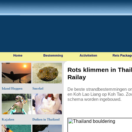
Home
Bestemming
Activiteiten
Reis Packag
Rots klimmen in Thai
Railay
De beste strandbestemmingen om
Island Hoppen
Snorkel
en Koh Lao Liang op Koh Tao. Zove
schema worden ingebouwd.
Kajaken
Duiken in Thailand